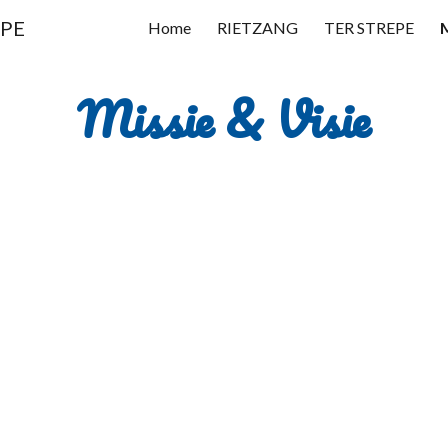
EPE
Home
RIETZANG
TER STREPE
M
ip to main content
Skip to navigat
Missie & Visie