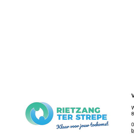
W
8
0
b